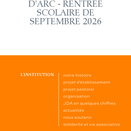
D'ARC - RENTRÉE
SCOLAIRE DE
SEPTEMBRE 2026
notre histoire
L’INSTITUTION
projet d'établissement
projet pastoral
organisation
JDA en quelques chiffres
actualités
nous soutenir
solidarité et vie associative