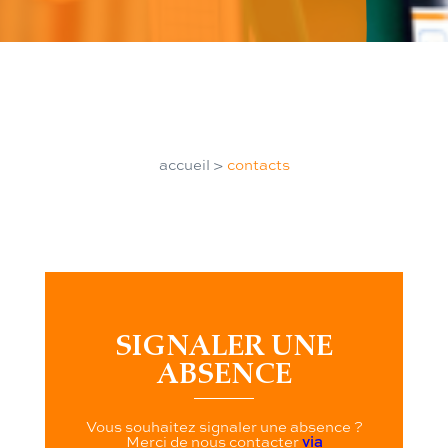
accueil
>
contacts
SIGNALER UNE
ABSENCE
Vous souhaitez signaler une absence ?
Merci de nous contacter
via