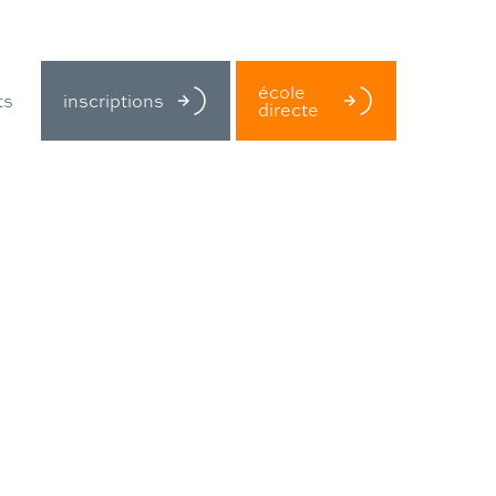
école
inscriptions
ts
directe