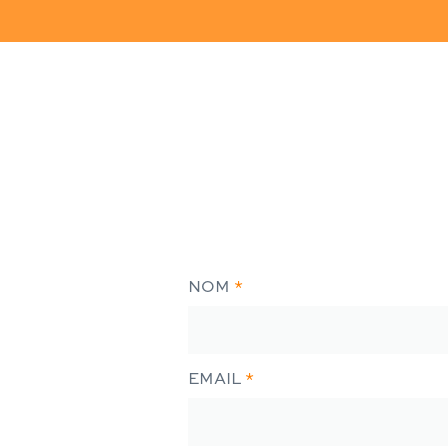
Contact
NOM
*
UFA
EMAIL
*