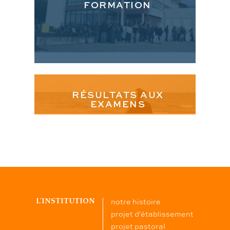
FORMATION
RÉSULTATS AUX
EXAMENS
notre histoire
L’INSTITUTION
projet d'établissement
projet pastoral