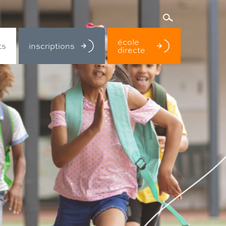
école
inscriptions
ts
directe