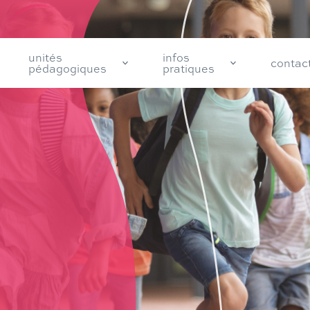
unités
infos
contac
pédagogiques
pratiques