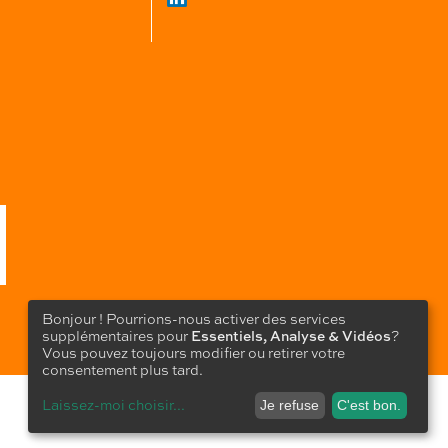
Bonjour ! Pourrions-nous activer des services
supplémentaires pour
Essentiels, Analyse & Vidéos
?
Vous pouvez toujours modifier ou retirer votre
consentement plus tard.
Laissez-moi choisir
...
Je refuse
C'est bon.