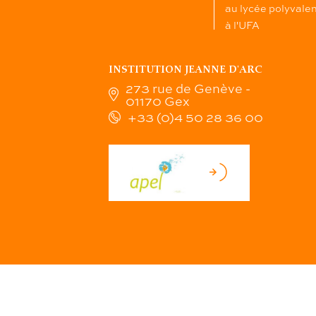
au lycée polyvale
à l'UFA
INSTITUTION JEANNE D'ARC
273 rue de Genève -
01170 Gex
+33 (0)4 50 28 36 00