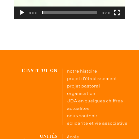
00:00
03:50
notre histoire
L’INSTITUTION
projet d'établissement
projet pastoral
organisation
JDA en quelques chiffres
actualités
nous soutenir
solidarité et vie associative
école
UNITÉS